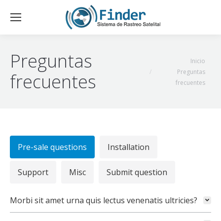
Preguntas
Estás aquí:
Inicio
Preguntas
frecuentes
frecuentes
Pre-sale questions
Installation
Support
Misc
Submit question
Morbi sit amet urna quis lectus venenatis ultricies?