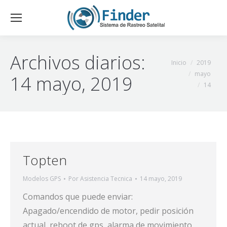
Archivos diarios:
Estás aquí:
Inicio
2019
mayo
14 mayo, 2019
14
Topten
Modelos GPS
Por
Asistencia Tecnica
14 mayo, 2019
Comandos que puede enviar:
Apagado/encendido de motor, pedir posición
actual, reboot de gps, alarma de movimiento,