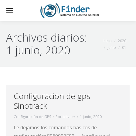
Archivos diarios:
Estás aquí:
Inicio
2020
1 junio, 2020
junio
01
Configuracion de gps
Sinotrack
Configuración de GPS
Por
leitzner
1 junio, 2020
Le dejamos los comandos básicos de