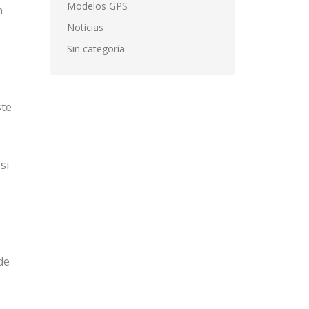
Modelos GPS
n
Noticias
Sin categoría
ste
si
de