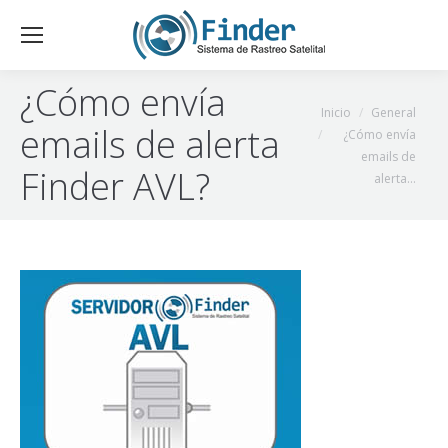
¿Cómo envía
Estás aquí:
Inicio
General
emails de alerta
¿Cómo envía
emails de
Finder AVL?
alerta…