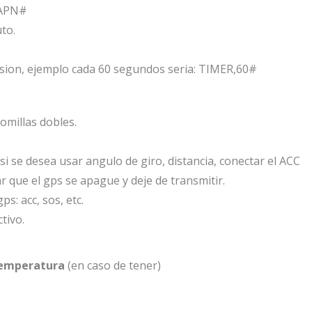
_APN#
to.
sion, ejemplo cada 60 segundos seria: TIMER,60#
comillas dobles.
i se desea usar angulo de giro, distancia, conectar el ACC
ar que el gps se apague y deje de transmitir.
s: acc, sos, etc.
tivo.
temperatura
(en caso de tener)