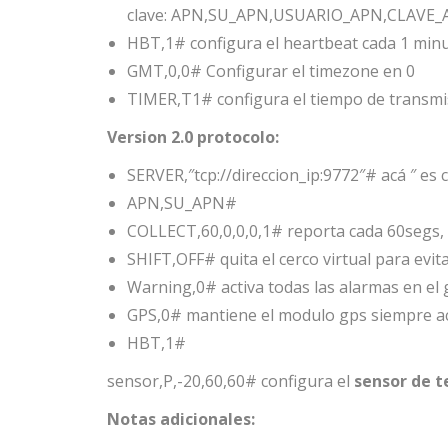
clave: APN,SU_APN,USUARIO_APN,CLAVE
HBT,1# configura el heartbeat cada 1 minu
GMT,0,0# Configurar el timezone en 0
TIMER,T1# configura el tiempo de transmi
Version 2.0 protocolo:
SERVER,″tcp://direccion_ip:9772″# acá ″ es 
APN,SU_APN#
COLLECT,60,0,0,0,1# reporta cada 60segs, s
SHIFT,OFF# quita el cerco virtual para evit
Warning,0# activa todas las alarmas en el gp
GPS,0# mantiene el modulo gps siempre ac
HBT,1#
sensor,P,-20,60,60# configura el
sensor de 
Notas adicionales: