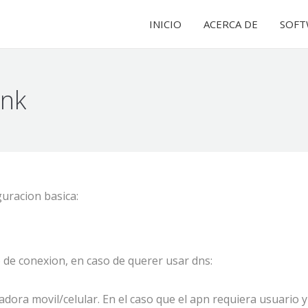
INICIO
INICIO
ACERCA DE
ACERCA DE
SOFT
SOFT
ink
E
uracion basica:
 de conexion, en caso de querer usar dns:
ora movil/celular. En el caso que el apn requiera usuario y