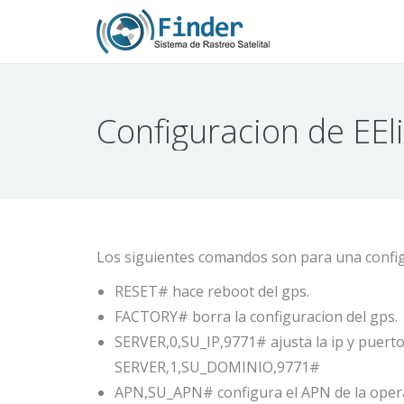
Configuracion de EEl
Los siguientes comandos son para una config
RESET# hace reboot del gps.
FACTORY# borra la configuracion del gps.
SERVER,0,SU_IP,9771# ajusta la ip y puerto
SERVER,1,SU_DOMINIO,9771#
APN,SU_APN# configura el APN de la operad