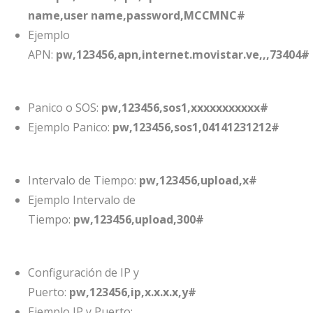
name,user name,password,MCCMNC#
Ejemplo
APN:
pw,123456,apn,internet.movistar.ve,,,73404#
Panico o SOS:
pw,123456,sos1,xxxxxxxxxxx#
Ejemplo Panico:
pw,123456,sos1,04141231212#
Intervalo de Tiempo:
pw,123456,upload,x#
Ejemplo Intervalo de
Tiempo:
pw,123456,upload,300#
Configuración de IP y
Puerto:
pw,123456,ip,x.x.x.x,y#
Ejemplo IP y Puerto: