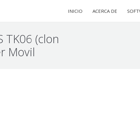
INICIO
INICIO
ACERCA DE
ACERCA DE
SOFT
SOFT
S TK06 (clon
r Movil