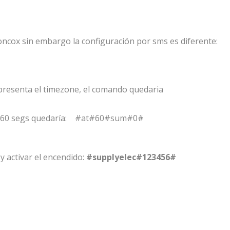
oncox sin embargo la configuración por sms es diferente:
senta el timezone, el comando quedaria
0 segs quedaría: #at#60#sum#0#
y activar el encendido:
#supplyelec#123456#