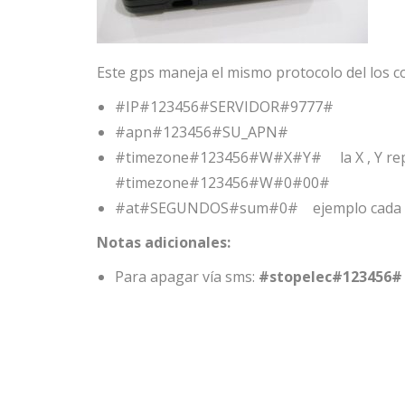
Este gps maneja el mismo protocolo del los c
#IP#123456#SERVIDOR#9777#
#apn#123456#SU_APN#
#timezone#123456#W#X#Y# la X , Y repre
#timezone#123456#W#0#00#
#at#SEGUNDOS#sum#0# ejemplo cada 6
Notas adicionales:
Para apagar vía sms:
#stopelec#123456#