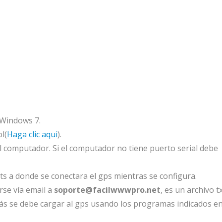
Windows 7.
l(
Haga clic aqui
).
al computador. Si el computador no tiene puerto serial debe
s a donde se conectara el gps mientras se configura.
arse vía email a
soporte@facilwwwpro.net
, es un archivo t
s se debe cargar al gps usando los programas indicados en