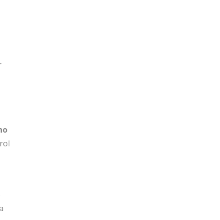
r
no
rol
e
a