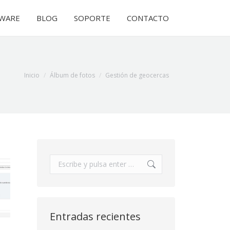
WARE
WARE
BLOG
BLOG
SOPORTE
SOPORTE
CONTACTO
CONTACTO
Estás aquí:
Inicio
Álbum de fotos
Gestión de geocercas
Buscar:
Entradas recientes