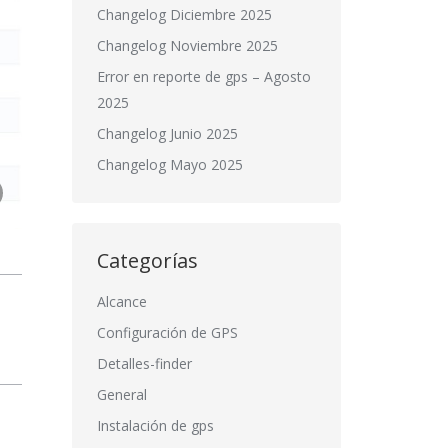
Changelog Diciembre 2025
Changelog Noviembre 2025
Error en reporte de gps – Agosto
2025
Changelog Junio 2025
Bloquee y desbloquee rápidamente
Changelog Mayo 2025
el usuario esta en sesión el sistem
Categorías
Alcance
Configuración de GPS
Detalles-finder
General
Instalación de gps