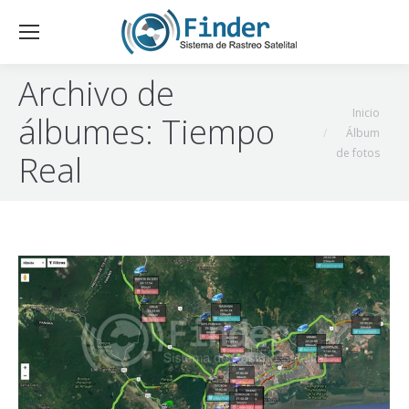
Archivo de
Estás aquí:
Inicio
álbumes:
Tiempo
Álbum
de fotos
Real