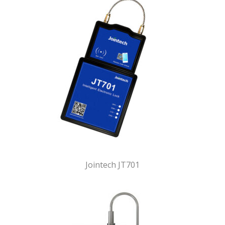
Jointech JT701