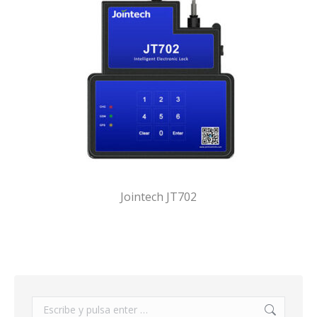
Jointech JT702
Buscar: