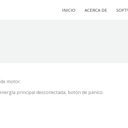
INICIO
INICIO
ACERCA DE
ACERCA DE
SOFT
SOFT
 de motor.
ergía principal desconectada, botón de pánico.