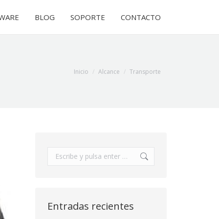
WARE
WARE
BLOG
BLOG
SOPORTE
SOPORTE
CONTACTO
CONTACTO
Estás aquí:
Inicio
Alcance
Transporte
Buscar:
Entradas recientes