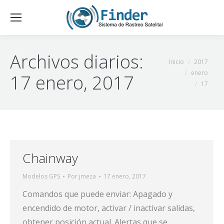
Archivos diarios:
Estás aquí:
Inicio
2017
enero
17 enero, 2017
17
Chainway
Modelos GPS
Por
jmeza
17 enero, 2017
Comandos que puede enviar: Apagado y
encendido de motor, activar / inactivar salidas,
obtener posición actual. Alertas que se